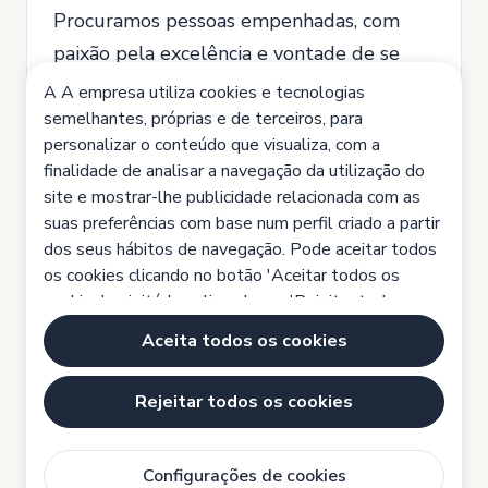
Procuramos pessoas empenhadas, com
paixão pela excelência e vontade de se
destacarem em áreas como Recursos
A A empresa utiliza cookies e tecnologias
Humanos, Administração, Logística,
semelhantes, próprias e de terceiros, para
personalizar o conteúdo que visualiza, com a
Produção e muitas outras.
finalidade de analisar a navegação da utilização do
Junta-te a uma empresa líder em soluções
site e mostrar-lhe publicidade relacionada com as
suas preferências com base num perfil criado a partir
laborais, onde a flexibilidade, a agilidade e
dos seus hábitos de navegação. Pode aceitar todos
a proximidade são fundamentais.
os cookies clicando no botão 'Aceitar todos os
Partilha o teu CV connosco e dá o
cookies', rejeitá-los clicando em 'Rejeitar todos os
cookies' ou configurá-los clicando em 'Definições de
primeiro passo rumo a uma carreira cheia
Aceita todos os cookies
cookies'.
Política de cookies
de desafios e oportunidades.
Rejeitar todos os cookies
Configurações de cookies