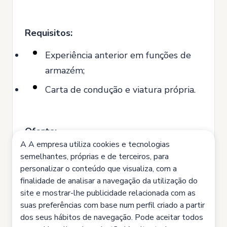
Requisitos:
Experiência anterior em funções de
armazém;
Carta de condução e viatura própria.
Oferta:
A A empresa utiliza cookies e tecnologias
Vencimento de acordo com a
semelhantes, próprias e de terceiros, para
experiência demonstrada;
personalizar o conteúdo que visualiza, com a
finalidade de analisar a navegação da utilização do
Possibilidade de integração nos
site e mostrar-lhe publicidade relacionada com as
quadros da empresa cliente.
suas preferências com base num perfil criado a partir
dos seus hábitos de navegação. Pode aceitar todos