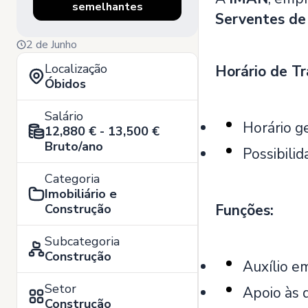
semelhantes
Serventes de 
2 de Junho
Localização
Horário de Tr
Óbidos
Salário
Horário ge
12,880 € - 13,500 €
Bruto/ano
Possibilid
Categoria
Imobiliário e
Construção
Funções:
Subcategoria
Construção
Auxílio e
Setor
Apoio às 
Construção