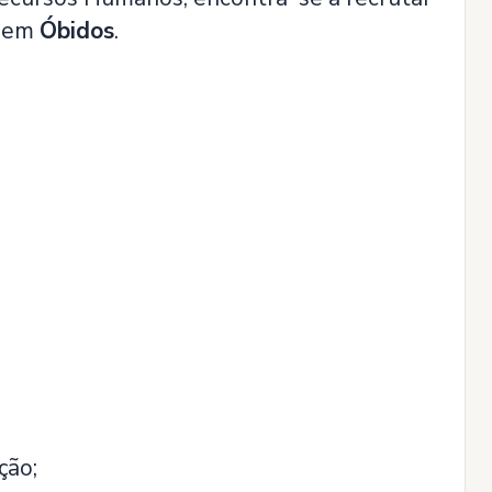
a em
Óbidos
.
ção;