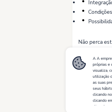
Integraçã
Condições
Possibili
Não perca est
Clique no botã
curriculum vi
A A empres
próprias e 
Todas as cand
visualiza, 
utilização 
Alvará nº 776
as suas pre
#IMANTORR
seus hábit
clicando no
clicando em
clicando e