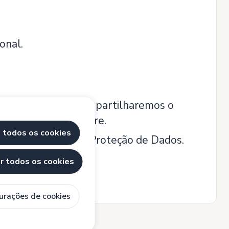
onal.
s qualificações. Nós partilharemos o
eu perfil se enquadre.
 todos os cookies
ao abrigo da Lei de Proteção de Dados.
ar todos os cookies
urações de cookies