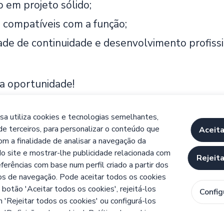
o em projeto sólido;
 compatíveis com a função;
dade de continuidade e desenvolvimento profissi
a oportunidade!
o "candidatar-me" abaixo para partilhar as sua
tae em processos de recrutamento nos quais o s
a utiliza cookies e tecnologias semelhantes,
de terceiros, para personalizar o conteúdo que
Aceita
idaturas serão tratadas com confidencialidade 
com a finalidade de analisar a navegação da
do site e mostrar-lhe publicidade relacionada com
/15, concedido pelo IEFP.
Rejeit
ferências com base num perfil criado a partir dos
ESVEDRAS
os de navegação. Pode aceitar todos os cookies
 botão 'Aceitar todos os cookies', rejeitá-los
Config
 'Rejeitar todos os cookies' ou configurá-los
m 'Definições de cookies'.
Política de cookies