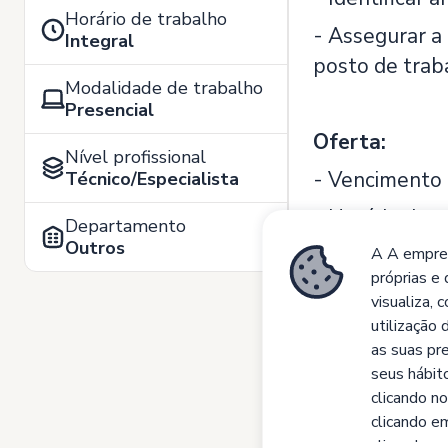
Horário de trabalho
- Assegurar a
Integral
posto de trab
Modalidade de trabalho
Presencial
Oferta:
Nível profissional
- Vencimento 
Técnico/Especialista
- Horário de 
Departamento
Outros
- Possibilidad
A A empres
próprias e 
visualiza, 
utilização 
Todas as cand
as suas pre
Alvará nº 776
seus hábit
clicando no
clicando em
clicando e