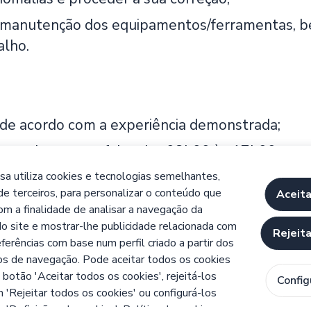
 manutenção dos equipamentos/ferramentas, b
alho.
de acordo com a experiência demonstrada;
segunda a sexta-feira, das 08h00 às 17h00;
e de integração nos quadros da empresa cliente
a utiliza cookies e tecnologias semelhantes,
de terceiros, para personalizar o conteúdo que
Aceita
com a finalidade de analisar a navegação da
do site e mostrar-lhe publicidade relacionada com
idaturas serão tratadas com confidencialidade 
Rejeit
ferências com base num perfil criado a partir dos
/15, concedido pelo IEFP.
os de navegação. Pode aceitar todos os cookies
 botão 'Aceitar todos os cookies', rejeitá-los
Config
 'Rejeitar todos os cookies' ou configurá-los
m 'Definições de cookies'.
Política de cookies