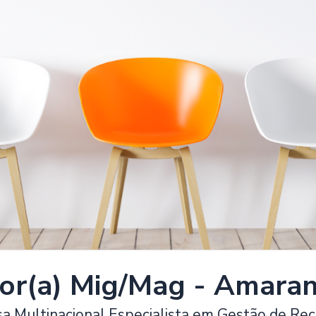
or(a) Mig/Mag - Amara
sa Multinacional Especialista em Gestão de Re