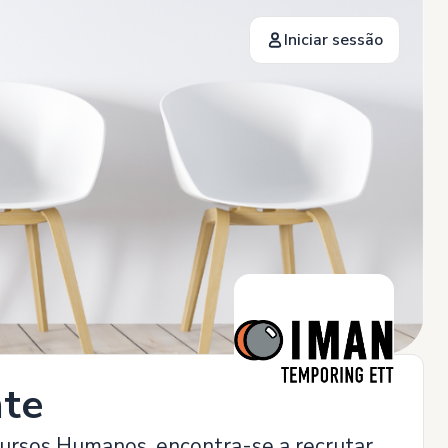
Iniciar sessão
nte
cursos Humanos, encontra-se a recrutar