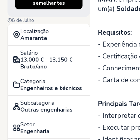
semelhantes
um(a)
Soldad
8 de Julho
Localização
Requisitos:
Amarante
- Experiência
Salário
- Certificação
13,000 € - 13,150 €
Bruto/ano
- Conheciment
- Carta de con
Categoria
Engenheiros e técnicos
Subcategoria
Principais Tar
Outras engenharias
- Interpretar 
Setor
- Executar pr
Engenharia
- Identificar 