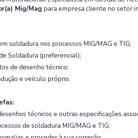
or(a) Mig/Mag
para empresa cliente no setor i
 em soldadura nos processos MIG/MAG e TIG;
 de Soldadura (preferencial);
os de desenho técnico;
dução e veículo próprio.
efas:
desenhos técnicos e outras especificações assoc
ocessos de soldadura MIG/MAG e TIG;
anomalias e proceder à sua correção;