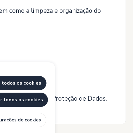
em como a limpeza e organização do
.
 todos os cookies
ao abrigo da Lei de Proteção de Dados.
ar todos os cookies
urações de cookies