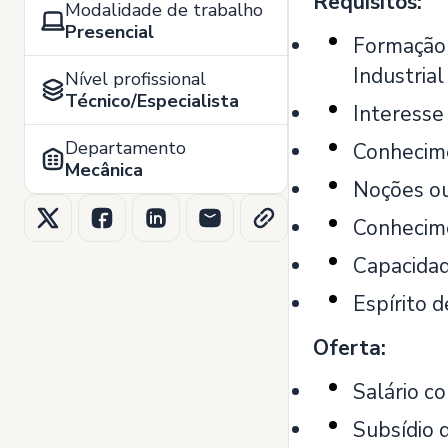
Requisitos:
Modalidade de trabalho
Presencial
Formação 
Industrial
Nível profissional
Técnico/Especialista
Interesse
Departamento
Conhecime
Mecânica
Noções ou
Conhecime
Capacidad
Espírito 
Oferta:
Salário c
Subsídio 