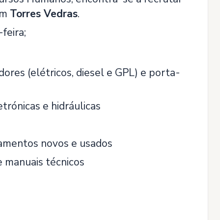
em
Torres Vedras
.
feira;
res (elétricos, diesel e GPL) e porta-
etrónicas e hidráulicas
pamentos novos e usados
e manuais técnicos