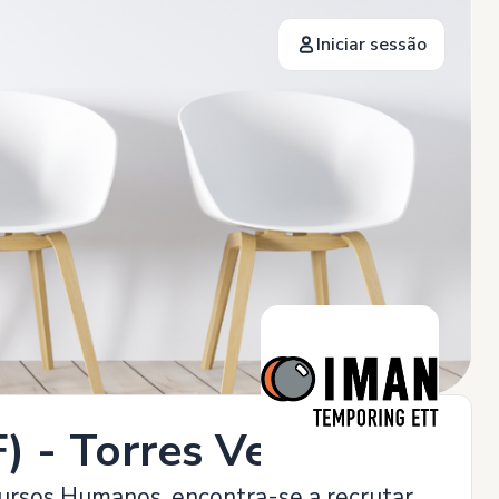
Iniciar sessão
F) - Torres Vedras
ursos Humanos, encontra-se a recrutar