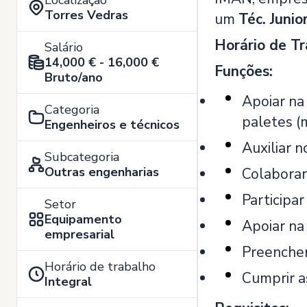
Localização
Torres Vedras
um
Téc. Juni
Horário de T
Salário
14,000 € - 16,000 €
Funções:
Bruto/ano
Apoiar na
Categoria
paletes (
Engenheiros e técnicos
Auxiliar n
Subcategoria
Outras engenharias
Colaborar
Participa
Setor
Equipamento
Apoiar na
empresarial
Preencher
Horário de trabalho
Cumprir a
Integral