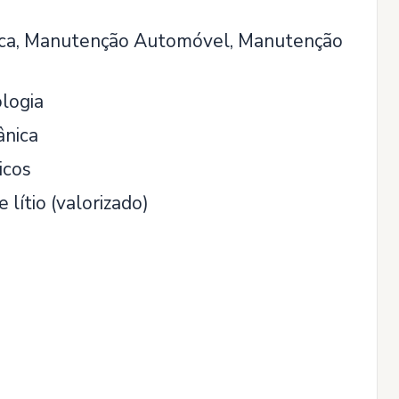
ica, Manutenção Automóvel, Manutenção
logia
ânica
icos
lítio (valorizado)