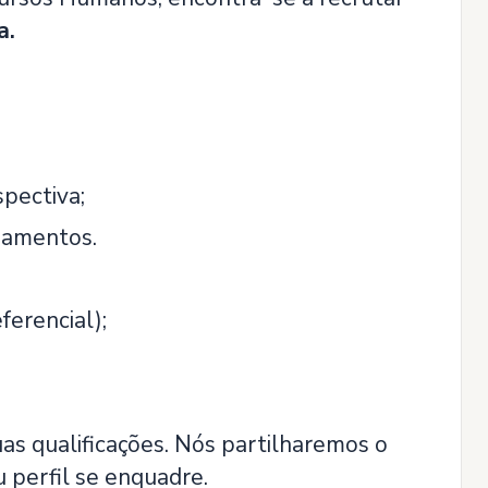
a.
pectiva;
ipamentos.
ferencial);
uas qualificações. Nós partilharemos o
 perfil se enquadre.