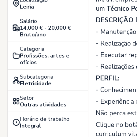
Localização
Leiria
um
Técnico P
DESCRIÇÃO 
Salário
14,000 € - 20,000 €
- Manutenção 
Bruto/ano
- Realização d
Categoria
- Executar re
Profissões, artes e
ofícios
- Realizações
Subcategoria
PERFIL;
Eletricidade
- Conheciment
Setor
- Experiênci
Outras atividades
Não perca est
Horário de trabalho
Clique no botã
Integral
curriculum vi