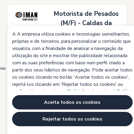
Motorista de Pesados
(M/F) - Caldas da
Rainha
A A empresa utiliza cookies e tecnologias semelhantes,
Caldas da Rainha
Presencial
próprias e de terceiros, para personalizar o conteúdo que
visualiza, com a finalidade de analisar a navegação da
utilização do site e mostrar-lhe publicidade relacionada
com as suas preferências com base num perfil criado a
1
2
3
4
...
55
56
57
ior
Pr
partir dos seus hábitos de navegação. Pode aceitar todos
os cookies clicando no botão 'Aceitar todos os cookies',
rejeitá-los clicando em 'Rejeitar todos os cookies' ou
configurá-los clicando em 'Definições de cookies'.
Política
de cookies
Aceita todos os cookies
Rejeitar todos os cookies