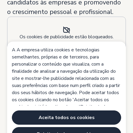
candidatos às empresas e promovendo
o crescimento pessoal e profissional.
Os cookies de publicidade estão bloqueados.
Modifique as suas definições de cookies para
A A empresa utiliza cookies e tecnologias
ver o vídeo.
semelhantes, próprias e de terceiros, para
personalizar o conteúdo que visualiza, com a
Temos
574 ofertas
para si
finalidade de analisar a navegação da utilização do
site e mostrar-lhe publicidade relacionada com as
suas preferências com base num perfil criado a partir
dos seus hábitos de navegação. Pode aceitar todos
Localização
Subcategoria
os cookies clicando no botão 'Aceitar todos os
cookies', rejeitá-los clicando em 'Rejeitar todos os
cookies' ou configurá-los clicando em 'Definições de
Aceita todos os cookies
cookies'.
Política de cookies
Atualmente não há vagas disponíveis.